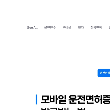
See All
운전연수
준비물
첫차
장롱면허