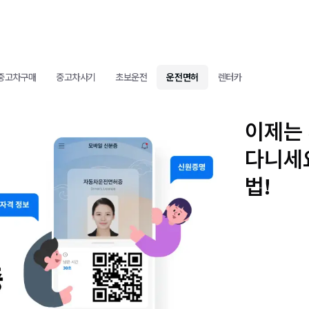
중고차구매
중고차사기
초보운전
운전면허
렌터카
이제는
다니세
법!