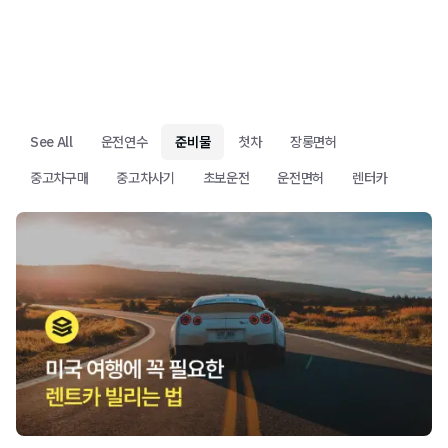
See All
운전연수
준비물
첫차
장롱면허
중고차구매
중고차사기
초보운전
운전면허
렌터카