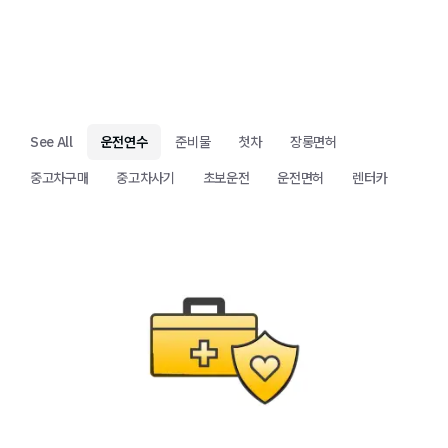
See All
운전연수
준비물
첫차
장롱면허
중고차구매
중고차사기
초보운전
운전면허
렌터카