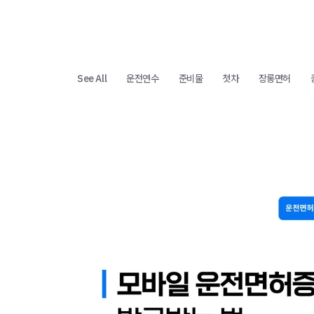
See All
운전연수
준비물
첫차
장롱면허