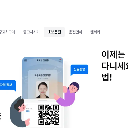
중고차구매
중고차사기
초보운전
운전면허
렌터카
이제는
다니세
법!